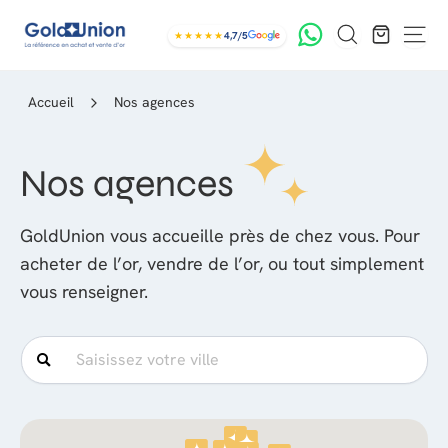
Passer
G
Rechercher
au
★★★★★
4,7/5
Navig
contenu
o
l
Accueil
Nos agences
d
U
Nos agences
n
i
GoldUnion vous accueille près de chez vous. Pour
o
acheter de l’or, vendre de l’or, ou tout simplement
n
vous renseigner.