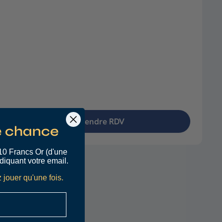
Prendre RDV
e chance
10 Francs Or (d'une
diquant votre email.
 jouer qu'une fois.