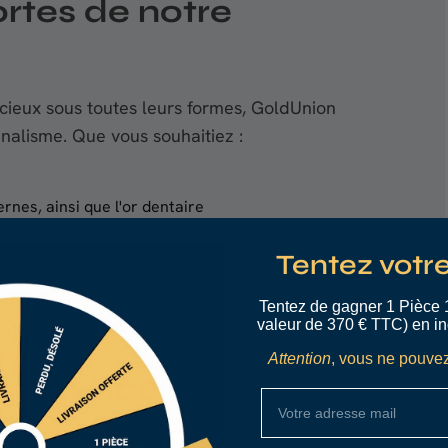
ortes de notre
écieux sous toutes leurs formes, GoldUnion
nalisme. Que vous souhaitiez :
rnes, ainsi que l'or dentaire
ent pour offrir, collectionner ou investir
Tentez votr
à toutes vos questions et vous offrir une
Tentez de gagner 1 Pièce 
valeur de 370 € TTC) en in
Attention
, vous ne pouvez
n agence