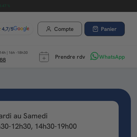
0.47 %
★
Compte
Panier
4,7/5
14h | 16h -18h30
Prendre rdv
WhatsApp
 88
ardi au Samedi
h30-12h30, 14h30-19h00