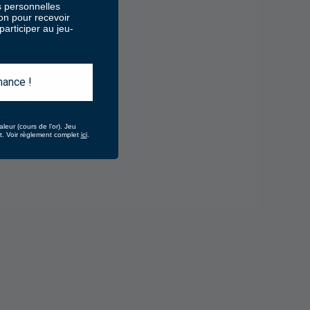
 personnelles
ion pour recevoir
articiper au jeu-
hance !
aleur (cours de l’or).
Jeu
ici
at. Voir règlement complet
.