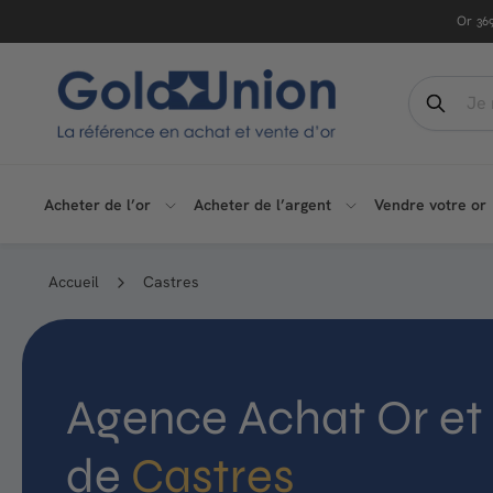
Passer
Or
36
au
contenu
G
Search
o
Recher
l
d
Acheter de l’or
Acheter de l’argent
Vendre votre or
U
n
Accueil
Castres
i
o
Agence Achat Or et
n
de
Castres