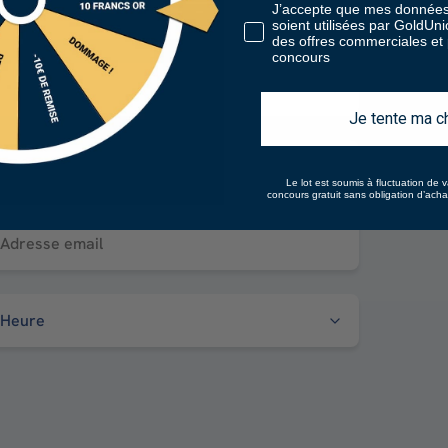
J’accepte que mes données
soient utilisées par GoldUn
des offres commerciales et p
concours
Je tente ma c
Prénom
Le lot est soumis à fluctuation de v
concours gratuit sans obligation d’ach
Adresse email
é