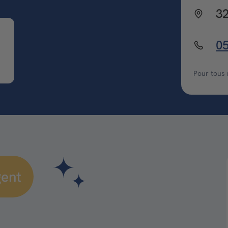
32
05
Pour tous
gent