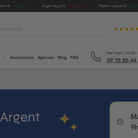
+0.6 %
Argent
-0.61 %
Platine
+
98.61 €
53.37 €
1499.99 €
★★★★
che
Mar-Sam : 11h30 -
Accessoires
Agences
Blog
FAQ
09 78 80 44
 Argent
M
9