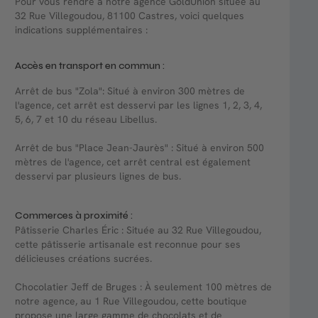
Pour vous rendre à notre agence GoldUnion située au
32 Rue Villegoudou, 81100 Castres, voici quelques
indications supplémentaires :
Accès en transport en commun :
Arrêt de bus "Zola": Situé à environ 300 mètres de
l'agence, cet arrêt est desservi par les lignes 1, 2, 3, 4,
5, 6, 7 et 10 du réseau Libellus.
Arrêt de bus "Place Jean-Jaurès" : Situé à environ 500
mètres de l'agence, cet arrêt central est également
desservi par plusieurs lignes de bus.
Commerces à proximité :
Pâtisserie Charles Éric : Située au 32 Rue Villegoudou,
cette pâtisserie artisanale est reconnue pour ses
délicieuses créations sucrées.
Chocolatier Jeff de Bruges : À seulement 100 mètres de
notre agence, au 1 Rue Villegoudou, cette boutique
propose une large gamme de chocolats et de