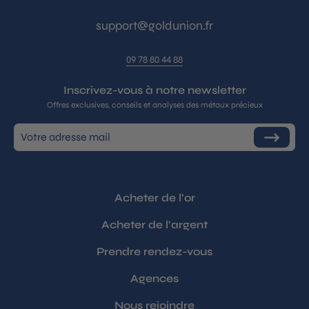
support@goldunion.fr
09 78 80 44 88
Inscrivez-vous à notre newsletter
Offres exclusives, conseils et analyses des métaux précieux
Inscrivez-
S'inscrire
vous
à
notre
infolettre
Acheter de l’or
Acheter de l’argent
Prendre rendez-vous
Agences
Nous rejoindre