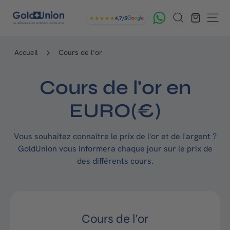
Passer
G
Rechercher
au
★★★★★
4,7/5
Navig
contenu
o
l
Accueil
Cours de l’or
d
U
Cours de l'or en
n
EURO(€)
i
o
Vous souhaitez connaître le prix de l'or et de l'argent ?
n
GoldUnion vous informera chaque jour sur le prix de
des différents cours.
Cours de l'or