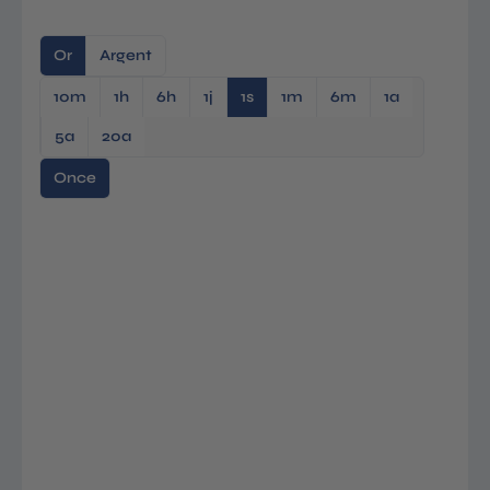
Or
Argent
10m
1h
6h
1j
1s
1m
6m
1a
5a
20a
Once