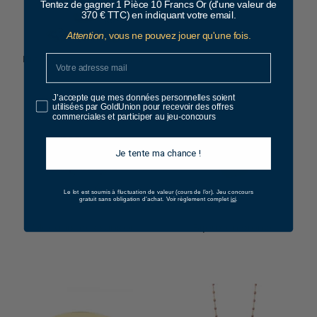
Tentez de gagner 1 Pièce 10 Francs Or (d'une valeur de
370 € TTC) en indiquant votre email.
Attention
, vous ne pouvez jouer qu'une fois.
Pierres semi-précieuses
Perles
J’accepte que mes données personnelles soient
utilisées par GoldUnion pour recevoir des offres
commerciales et participer au jeu-concours
Je tente ma chance !
Le lot est soumis à fluctuation de valeur (cours de l’or).
Jeu concours
ici
gratuit sans obligation d’achat. Voir règlement complet
.
Mécanismes sans or
Bijoux en bronze