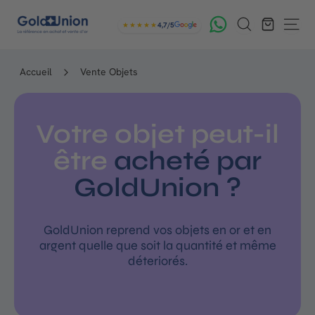
Passer
G
Rechercher
au
★★★★★
4,7/5
Navig
contenu
o
l
Accueil
Vente Objets
d
U
Votre objet peut-il
n
être
acheté par
i
o
GoldUnion ?
n
GoldUnion reprend vos objets en or et en
argent quelle que soit la quantité et même
déteriorés.