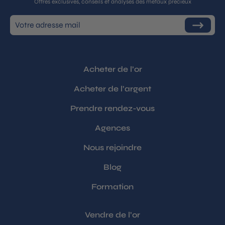
Offres exclusives, conseils et analyses des métaux précieux
Inscrivez-
S'inscrire
vous
à
notre
infolettre
Acheter de l’or
Acheter de l’argent
Prendre rendez-vous
Agences
Nous rejoindre
Blog
Formation
Vendre de l’or