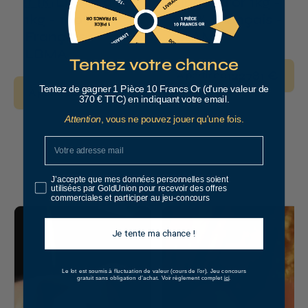
🇫🇷 Lingot d'or
Lingot d'or 1kg -
1kg - 100%
100% Français -
Français -
SAAMP
LBMA
Tentez votre chance
122781 €
À partir de
Tentez de gagner 1 Pièce 10 Francs Or (d'une valeur de
121696 €
À partir de
370 € TTC) en indiquant votre email.
Attention
, vous ne pouvez jouer qu'une fois.
J’accepte que mes données personnelles soient
utilisées par GoldUnion pour recevoir des offres
commerciales et participer au jeu-concours
Je tente ma chance !
Le lot est soumis à fluctuation de valeur (cours de l’or).
Jeu concours
ici
gratuit sans obligation d’achat. Voir règlement complet
.