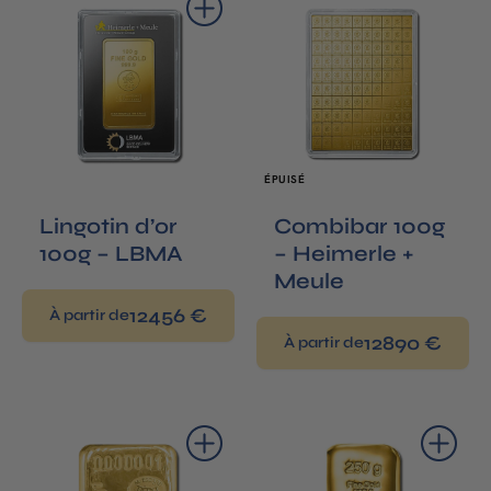
ÉPUISÉ
Lingotin d’or
Combibar 100g
100g – LBMA
– Heimerle +
Meule
12456 €
À partir de
12890 €
À partir de
Ajouter au panier
Ajouter au panier