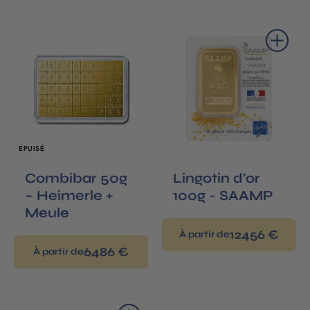
Ajouter au panier
ÉPUISÉ
Combibar 50g
Lingotin d'or
– Heimerle +
100g - SAAMP
Meule
12456 €
À partir de
6486 €
À partir de
Ajouter au panier