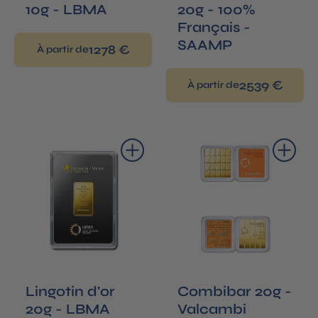
10g - LBMA
20g - 100%
Français -
SAAMP
1278 €
À partir de
2539 €
À partir de
Ajouter au panier
Ajouter au panier
Lingotin d'or
Combibar 20g -
20g - LBMA
Valcambi