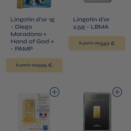
Lingotin d'or 1g
Lingotin d'or
- Diego
2,5g - LBMA
Maradona «
Hand of God »
342 €
À partir de
- PAMP
206 €
À partir de
Ajouter au panier
Ajouter au panier