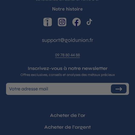
Notre histoire
LinkedIn
Instagram
Facebook
TikTok
support@goldunion.fr
09 78 80 44 88
Inscrivez-vous à notre newsletter
Offres exclusives, conseils et analyses des métaux précieux
Inscrivez-
S'inscrire
vous
à
notre
infolettre
Acheter de l’or
Acheter de l’argent