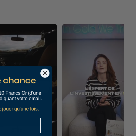
e chance
10 Francs Or (d'une
diquant votre email.
 jouer qu'une fois.