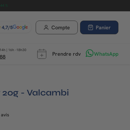
.44 %
★
Compte
Panier
4,7/5
14h | 16h -18h30
Prendre rdv
WhatsApp
 88
20g - Valcambi
 avis