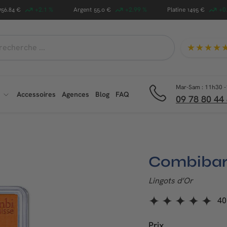
+2.1 %
Argent
+2.99 %
Platine
+0
756.84 €
55.0 €
1495 €
★★★★
che
Mar-Sam : 11h30 -
Accessoires
Agences
Blog
FAQ
09 78 80 44
Combibar 
Lingots d’Or
40
Prix