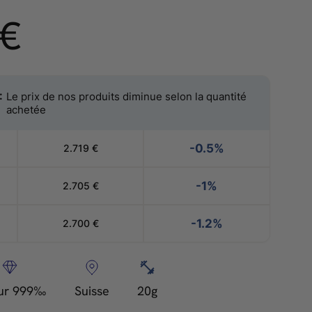
2.733,00
 €
€
:
Le prix de nos produits diminue selon la quantité
achetée
-0.5%
2.719
€
-1%
2.705
€
-1.2%
2.700
€
ur 999‰
Suisse
20g