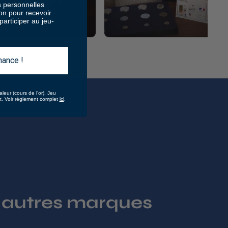
 personnelles
ion pour recevoir
articiper au jeu-
hance !
aleur (cours de l’or).
Jeu
ici
at. Voir règlement complet
.
 autres marques