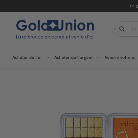
Passer
Read
Or
3
au
the
contenu
Privacy
G
Search
Policy
o
Recher
l
d
Acheter de l’or
Acheter de l’argent
Vendre votre or
U
n
i
o
n