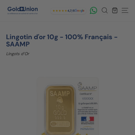
Passer
Read
G
Rechercher
au
the
★★★★★
4,7/5
Navig
contenu
Privacy
o
Policy
l
Lingotin d'or 10g - 100% Français -
d
SAAMP
U
Lingots d’Or
n
i
o
n