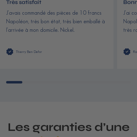
Très satisfait
Bonn
J'avais commandé des pièces de 10 francs
J'ai c
Napoléon, très bon état, très bien emballé à
Napolé
l'arrivée à mon domicile. Nickel.
très r
Thierry Ben Defor
Ra
Les garanties d’une