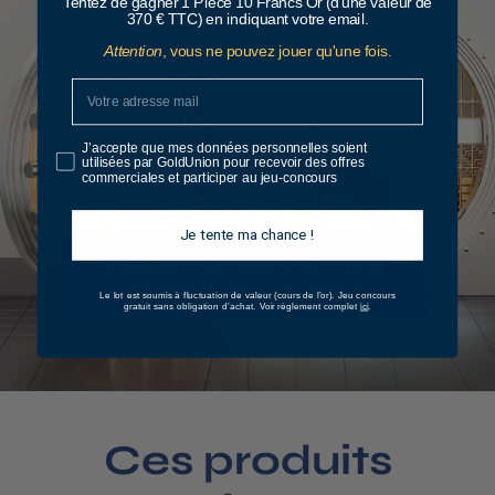
Tentez de gagner 1 Pièce 10 Francs Or (d'une valeur de
370 € TTC) en indiquant votre email.
Attention
, vous ne pouvez jouer qu'une fois.
J’accepte que mes données personnelles soient
utilisées par GoldUnion pour recevoir des offres
commerciales et participer au jeu-concours
Je tente ma chance !
Le lot est soumis à fluctuation de valeur (cours de l’or).
Jeu concours
ici
gratuit sans obligation d’achat. Voir règlement complet
.
Ces produits