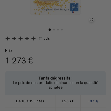
71 avis
Prix
1.273,00
1 273 €
Prix
régulier
€
Tarifs dégressifs :
Le prix de nos produits diminue selon la quantité
achetée
De 10 à 19 unités
1.266
€
-0.5%