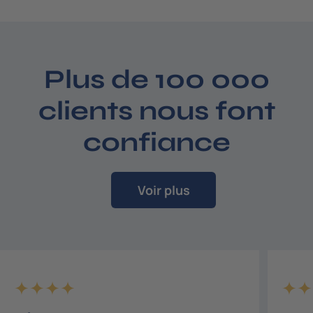
7
3
,
0
Plus de 100 000
0
€
clients nous font
confiance
Voir plus