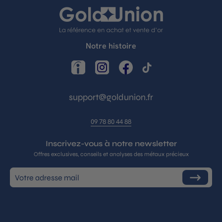
Notre histoire
LinkedIn
Instagram
Facebook
TikTok
support@goldunion.fr
09 78 80 44 88
Inscrivez-vous à notre newsletter
Offres exclusives, conseils et analyses des métaux précieux
Inscrivez-
S'inscrire
vous
à
notre
infolettre