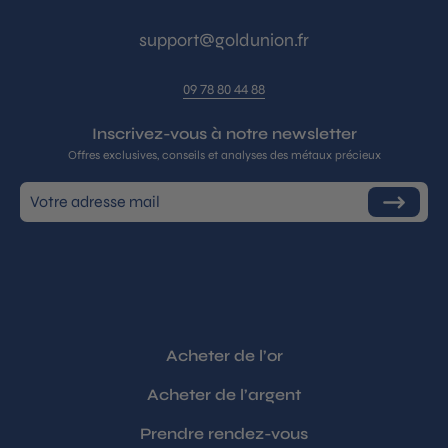
support@goldunion.fr
09 78 80 44 88
Inscrivez-vous à notre newsletter
Offres exclusives, conseils et analyses des métaux précieux
Inscrivez-
S'inscrire
vous
à
notre
infolettre
Acheter de l’or
Acheter de l’argent
Prendre rendez-vous