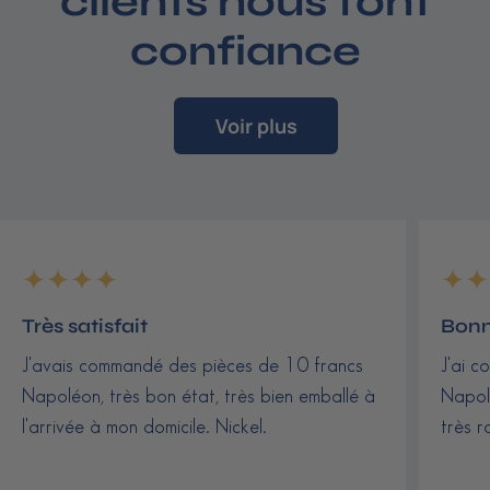
clients nous font
0
confiance
€
Voir plus
Très satisfait
Bonn
J'avais commandé des pièces de 10 francs
J'ai c
Napoléon, très bon état, très bien emballé à
Napolé
l'arrivée à mon domicile. Nickel.
très r