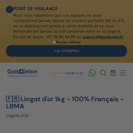
Passer
Read
POINT DE VIGILANCE
!
au
the
Nous vous rappelons que nos équipes ne vous
contenu
Privacy
contacteront jamais depuis un numéro portable (06 ou 07),
Policy
ne se déplaceront jamais à votre domicile et ne vous
demanderont jamais où est conservé votre or ou argent.
En cas de doute :
09 78 80 44 88
ou
support@goldunion.fr
Ne plus afficher
J'AI COMPRIS
G
Rechercher
★★★★★
4,7/5
Navig
o
l
🇫🇷 Lingot d'or 1kg - 100% Français -
d
LBMA
U
Lingots d’Or
n
i