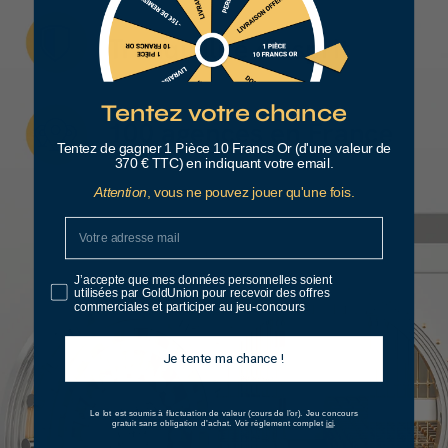
Tentez votre chance
Tentez de gagner 1 Pièce 10 Francs Or (d'une valeur de
370 € TTC) en indiquant votre email.
Attention
, vous ne pouvez jouer qu'une fois.
J’accepte que mes données personnelles soient
utilisées par GoldUnion pour recevoir des offres
commerciales et participer au jeu-concours
Je tente ma chance !
Le lot est soumis à fluctuation de valeur (cours de l’or).
Jeu concours
ici
gratuit sans obligation d’achat. Voir règlement complet
.