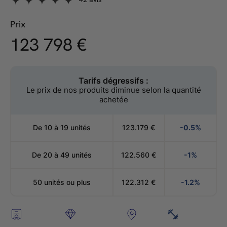
Prix
123.798,00
123 798 €
Prix
régulier
€
Tarifs dégressifs :
Le prix de nos produits diminue selon la quantité
achetée
De 10 à 19 unités
123.179
€
-0.5%
De 20 à 49 unités
122.560
€
-1%
50 unités ou plus
122.312
€
-1.2%