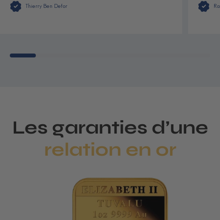
Thierry Ben Defor
Ra
Les garanties d’une
relation en or