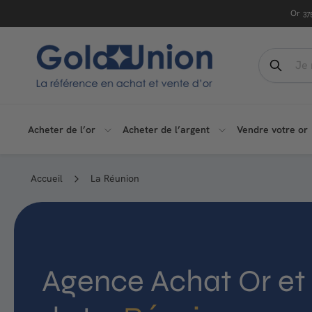
Passer
Or
37
au
contenu
G
Search
o
Recher
l
d
Acheter de l’or
Acheter de l’argent
Vendre votre or
U
n
Accueil
La Réunion
i
o
n
Agence Achat Or et