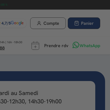
0.88 %
★
Compte
Panier
4,7/5
14h | 16h -18h30
Prendre rdv
WhatsApp
 88
ardi au Samedi
h30-12h30, 14h30-19h00