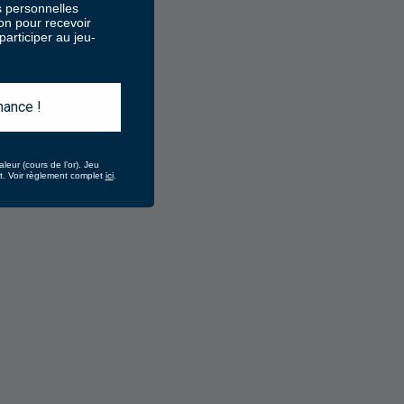
 personnelles
ion pour recevoir
articiper au jeu-
hance !
aleur (cours de l’or).
Jeu
ici
at. Voir règlement complet
.