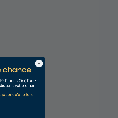
e chance
10 Francs Or (d'une
diquant votre email.
 jouer qu'une fois.