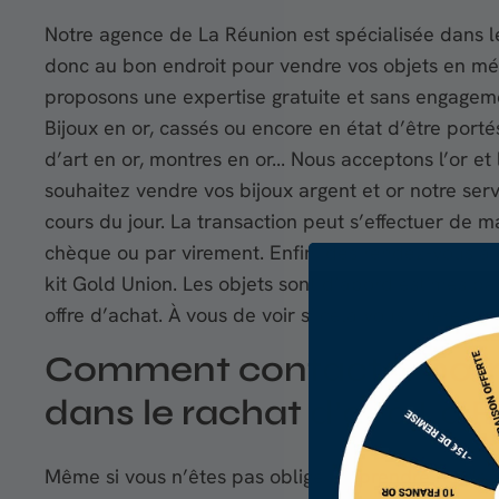
Notre agence de La Réunion est spécialisée dans le
donc au bon endroit pour vendre vos objets en mé
proposons une expertise gratuite et sans engagem
Bijoux en or, cassés ou encore en état d’être portés
d’art en or, montres en or... Nous acceptons l’or et 
souhaitez vendre vos bijoux argent et or notre ser
cours du jour. La transaction peut s’effectuer de
chèque ou par virement. Enfin, des rendez-vous à
kit Gold Union. Les objets sont d’abord estimés pa
offre d’achat. À vous de voir si cela vous intéresse 
Comment contacter notre
dans le rachat d’or à La 
Même si vous n’êtes pas obligé de prendre rendez-