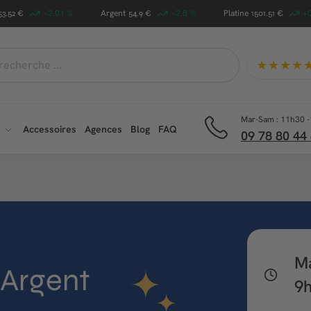
+2.01 %
Argent
+2.8 %
Platine
+
53.52 €
54.9 €
1501.51 €
★★★★
che
Mar-Sam : 11h30 -
Accessoires
Agences
Blog
FAQ
09 78 80 44
M
 Argent
9