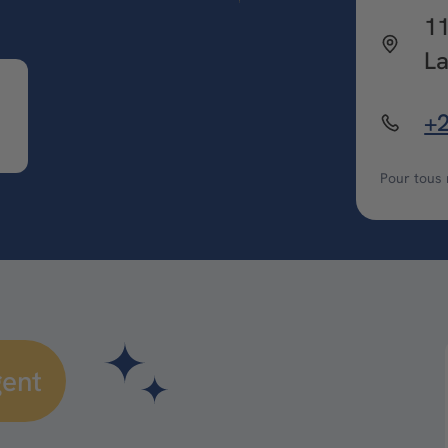
11
La
+2
Pour tous
gent