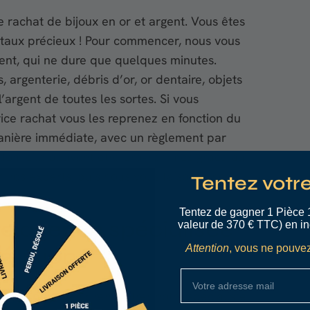
 rachat de bijoux en or et argent. Vous êtes
taux précieux ! Pour commencer, nous vous
ent, qui ne dure que quelques minutes.
, argenterie, débris d’or, or dentaire, objets
l’argent de toutes les sortes. Si vous
vice rachat vous les reprenez en fonction du
 manière immédiate, avec un règlement par
 domicile peuvent être programmés grâce au
r nos experts, puis nous vous faisons une
Tentez votr
!
Tentez de gagner 1 Pièce 
 agence spécialisée
valeur de 370 € TTC) en in
Attention
, vous ne pouvez
Réunion ?
vous pour venir rencontrer notre spécialiste