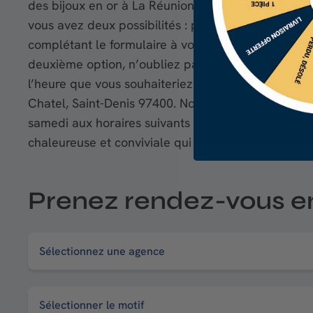
des bijoux en or à La Réunion, vous pouvez réserv
vous avez deux possibilités : par téléphone au + 2
complétant le formulaire à votre disposition sur not
deuxième option, n’oubliez pas de préciser, en pl
l’heure que vous souhaiteriez pour le rendez-vous
Chatel, Saint-Denis 97400. Notre responsable d’age
samedi aux horaires suivants : de 9h30 à 12h30 e
chaleureuse et conviviale qui vous attend !
Prenez rendez-vous e