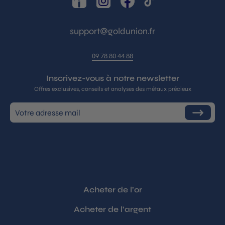
LinkedIn
Instagram
Facebook
TikTok
support@goldunion.fr
09 78 80 44 88
Inscrivez-vous à notre newsletter
Offres exclusives, conseils et analyses des métaux précieux
Inscrivez-
S'inscrire
vous
à
notre
infolettre
Acheter de l’or
Acheter de l’argent