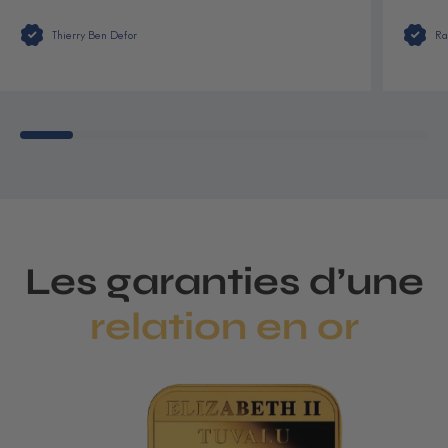
Thierry Ben Defor
Ra
Les garanties d’une
relation en or