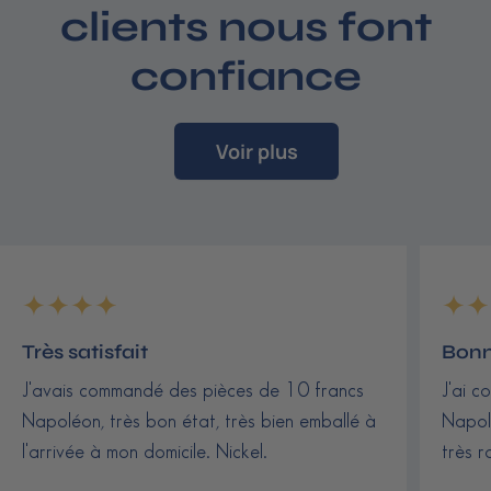
clients nous font
confiance
Voir plus
Très satisfait
Bonn
J'avais commandé des pièces de 10 francs
J'ai c
Napoléon, très bon état, très bien emballé à
Napolé
l'arrivée à mon domicile. Nickel.
très r