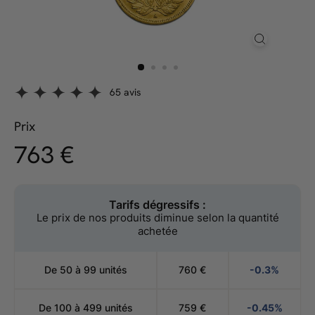
65 avis
Prix
763,00
763 €
Prix
régulier
€
Tarifs dégressifs :
Le prix de nos produits diminue selon la quantité
achetée
De 50 à 99 unités
760
€
-0.3%
De 100 à 499 unités
759
€
-0.45%