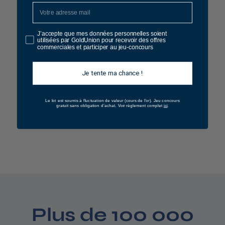
J’accepte que mes données personnelles soient
utilisées par GoldUnion pour recevoir des offres
commerciales et participer au jeu-concours
Je tente ma chance !
Pièce 20 Francs
Napoléon
Le lot est soumis à fluctuation de valeur (cours de l’or).
Jeu concours
ici
gratuit sans obligation d’achat. Voir règlement complet
.
7
763 €
6
Voir le produit
3
,
0
0
€
Plus de 100 000