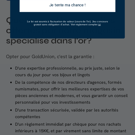
Je tente ma chance !
Quelles sont les garanties
Le lot est soumis à fluctuation de valeur (cours de l’or).
Jeu concours
ici
gratuit sans obligation d’achat. Voir règlement complet
.
offertes par notre magasin
spécialisé dans l’or?
Opter pour GoldUnion, c'est la garantie :
D'une expertise professionnelle, au prix juste, selon le
cours du jour pour vos bijoux et lingots
De la compétence de nos directeurs d'agences, formés
numismates, pour offrir les meilleures expertises de vos
pièces anciennes et modernes, et vous garantir un conseil
personnalisé pour vos investissements
D'une transaction sécurisée, validée par les autorités
compétentes
D'un règlement immédiat par chèque pour nos rachats
inférieurs à 15K€, et par virement sans limite de montant