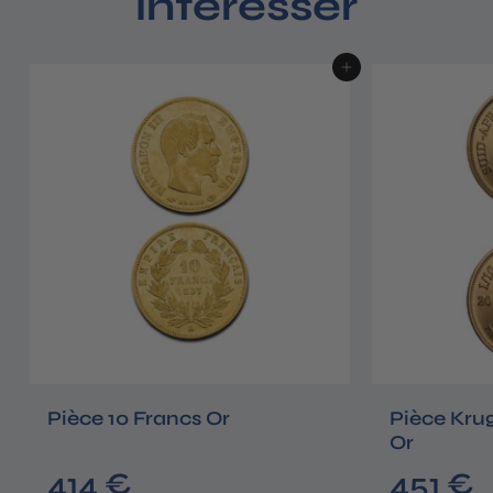
intéresser
Ajouter au panier
Pièce 10 Francs Or
Pièce Kru
Or
4
4
414 €
451 €