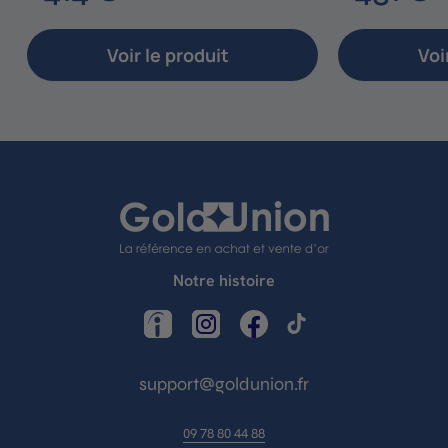
1
5
4
1
Voir le produit
Voi
,
,
0
0
€
Notre histoire
LinkedIn
Instagram
Facebook
TikTok
support@goldunion.fr
09 78 80 44 88