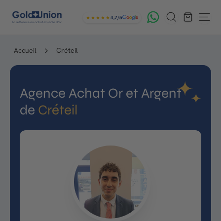
Passer
G
Rechercher
au
★★★★★
4,7/5
Navig
contenu
o
l
Accueil
Créteil
d
U
Agence Achat Or et Argent
n
de
Créteil
i
o
n