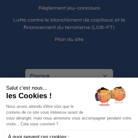
Règlement jeu-concours
Lutte contre le blanchiment de capitaux et le
financement du terrorisme (LCB-FT)
Plan du site
France
Paiements sécurisés