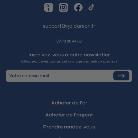
LinkedIn
Instagram
Facebook
TikTok
support@goldunion.fr
09 78 80 44 88
Inscrivez-vous à notre newsletter
Offres exclusives, conseils et analyses des métaux précieux
Inscrivez-
S'inscrire
vous
à
notre
infolettre
Acheter de l’or
Acheter de l’argent
Prendre rendez-vous