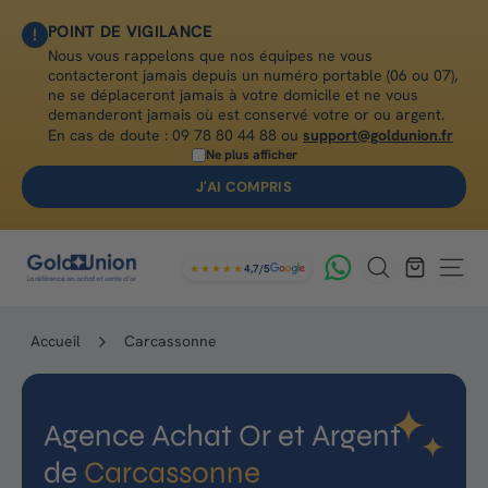
Passer
POINT DE VIGILANCE
!
au
Nous vous rappelons que nos équipes ne vous
contenu
contacteront jamais depuis un numéro portable (06 ou 07),
ne se déplaceront jamais à votre domicile et ne vous
demanderont jamais où est conservé votre or ou argent.
En cas de doute :
09 78 80 44 88
ou
support@goldunion.fr
Ne plus afficher
J'AI COMPRIS
G
Rechercher
★★★★★
4,7/5
Navig
o
l
Accueil
Carcassonne
d
U
Agence Achat Or et Argent
n
de
Carcassonne
i