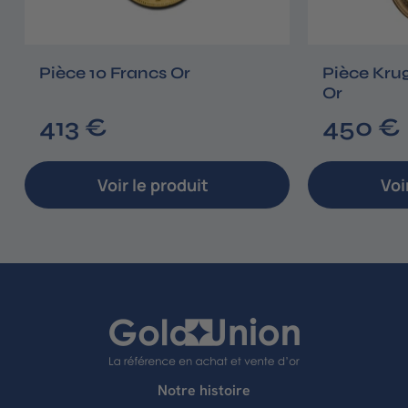
Pièce 10 Francs Or
Pièce Kru
Or
4
413 €
450 €
1
3
Voir le produit
Voi
,
,
0
0
€
Notre histoire