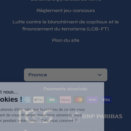
Règlement jeu-concours
Lutte contre le blanchiment de capitaux et le
financement du terrorisme (LCB-FT)
Plan du site
France
Paiements sécurisés