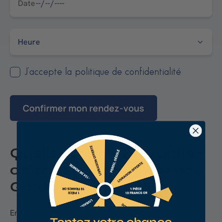
J’accepte la politique de confidentialité
Confirmer mon rendez-vous
Quelles sont les garanties
offertes par notre agence
GoldUnion Thionville
?
En faisant appel à notre agence, vous bénéficiez de
Tentez votre chance