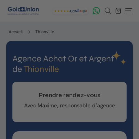
Passer
G
Rechercher
au
★★★★★
4,7/5
Navig
contenu
o
l
Accueil
Thionville
d
U
Agence Achat Or et Argent
n
de
Thionville
i
o
n
Prendre rendez-vous
Avec Maxime, responsable d’agence