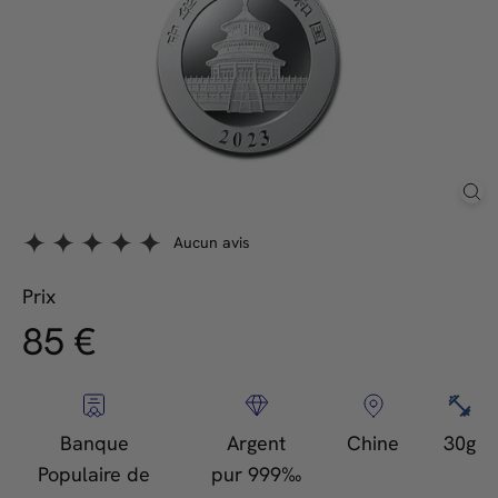
Aucun avis
Prix
85,00
85 €
Prix
régulier
€
Banque
Argent
Chine
30g
Populaire de
pur 999‰