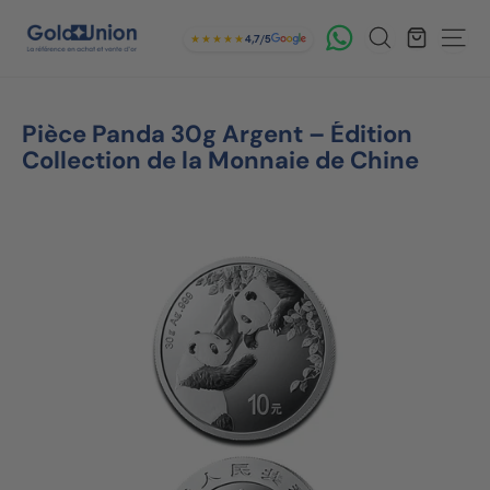
Passer
Read
G
Rechercher
au
the
★★★★★
4,7/5
Navig
contenu
Privacy
o
Policy
l
Pièce Panda 30g Argent – Édition
d
Collection de la Monnaie de Chine
U
n
i
o
n