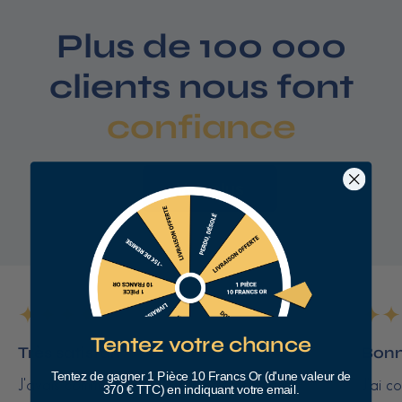
Plus de 100 000
clients nous font
confiance
Voir plus
Tentez votre chance
Très satisfait
Bonn
Tentez de gagner 1 Pièce 10 Francs Or (d'une valeur de
J'avais commandé des pièces de 10 francs
J'ai c
370 € TTC) en indiquant votre email.