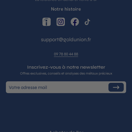
Notre histoire
LinkedIn
Instagram
Facebook
TikTok
support@goldunion.fr
09 78 80 44 88
Inscrivez-vous à notre newsletter
Offres exclusives, conseils et analyses des métaux précieux
Inscrivez-
S'inscrire
vous
à
notre
infolettre