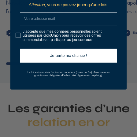
Napoléon, très bon état, très bien emballé à
Napolé
Attention
, vous ne pouvez jouer qu'une fois.
l'arrivée à mon domicile. Nickel.
très r
J’accepte que mes données personnelles soient
Thierry Ben Defor
Ra
utilisées par GoldUnion pour recevoir des offres
commerciales et participer au jeu-concours
Je tente ma chance !
Le lot est soumis à fluctuation de valeur (cours de l’or).
Jeu concours
ici
gratuit sans obligation d’achat. Voir règlement complet
.
Les garanties d’une
relation en or