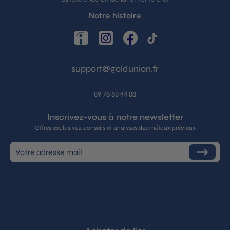
Notre histoire
LinkedIn
Instagram
Facebook
TikTok
support@goldunion.fr
09 78 80 44 88
Inscrivez-vous à notre newsletter
Offres exclusives, conseils et analyses des métaux précieux
Inscrivez-
S'inscrire
vous
à
notre
infolettre