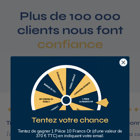
0
Plus de 100 000
0
€
clients nous font
confiance
Voir plus
Tentez votre chance
Très satisfait
Bonn
Tentez de gagner 1 Pièce 10 Francs Or (d'une valeur de
J'avais commandé des pièces de 10 francs
J'ai c
370 € TTC) en indiquant votre email.