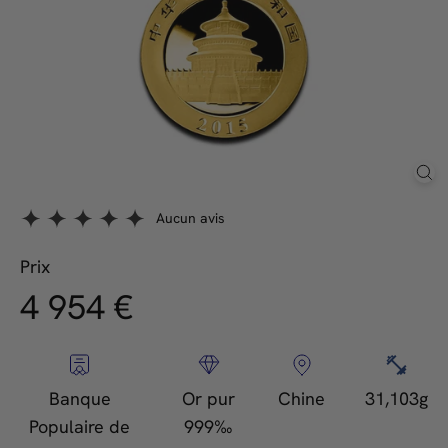
Aucun avis
Prix
4.954,00
4 954 €
Prix
régulier
€
Banque
Or pur
Chine
31,103g
Populaire de
999‰