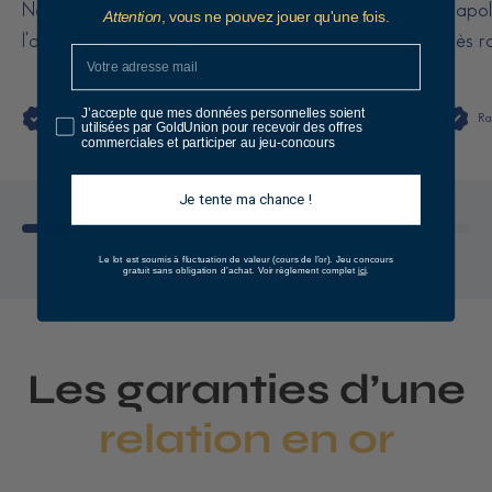
Napoléon, très bon état, très bien emballé à
Napolé
Attention
, vous ne pouvez jouer qu'une fois.
l'arrivée à mon domicile. Nickel.
très r
J’accepte que mes données personnelles soient
Thierry Ben Defor
Ra
utilisées par GoldUnion pour recevoir des offres
commerciales et participer au jeu-concours
Je tente ma chance !
Le lot est soumis à fluctuation de valeur (cours de l’or).
Jeu concours
ici
gratuit sans obligation d’achat. Voir règlement complet
.
Les garanties d’une
relation en or