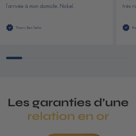
l'arrivée à mon domicile. Nickel.
très r
Thierry Ben Defor
Ra
Les garanties d’une
relation en or