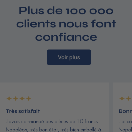
0
Plus de 100 000
0
€
clients nous font
confiance
Voir plus
Très satisfait
Bonn
J'avais commandé des pièces de 10 francs
J'ai c
Napoléon, très bon état, très bien emballé à
Napolé