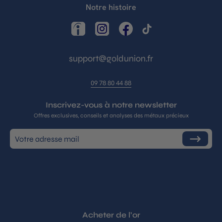
Notre histoire
LinkedIn
Instagram
Facebook
TikTok
support@goldunion.fr
09 78 80 44 88
Inscrivez-vous à notre newsletter
Offres exclusives, conseils et analyses des métaux précieux
Inscrivez-
S'inscrire
vous
à
notre
infolettre
Acheter de l’or