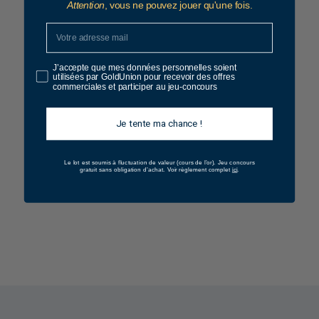
Attention
, vous ne pouvez jouer qu'une fois.
J’accepte que mes données personnelles soient
utilisées par GoldUnion pour recevoir des offres
commerciales et participer au jeu-concours
Je tente ma chance !
ÉPUISÉ
Pièce Panda 1
Le lot est soumis à fluctuation de valeur (cours de l’or).
Jeu concours
ici
gratuit sans obligation d’achat. Voir règlement complet
.
Once Or
4
4 429 €
.
Voir le produit
4
2
9
,