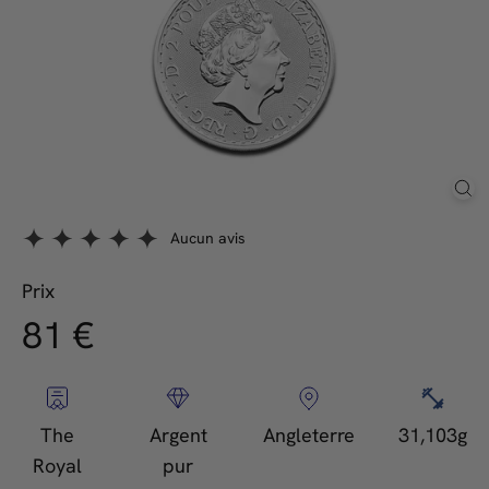
Aucun avis
Prix
81,00
81 €
Prix
régulier
€
The
Argent
Angleterre
31,103g
Royal
pur