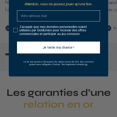
Napoléon, très bon état, très bien emballé à
Napolé
Attention
, vous ne pouvez jouer qu'une fois.
l'arrivée à mon domicile. Nickel.
très r
J’accepte que mes données personnelles soient
Thierry Ben Defor
Ra
utilisées par GoldUnion pour recevoir des offres
commerciales et participer au jeu-concours
Je tente ma chance !
Le lot est soumis à fluctuation de valeur (cours de l’or).
Jeu concours
ici
gratuit sans obligation d’achat. Voir règlement complet
.
Les garanties d’une
relation en or