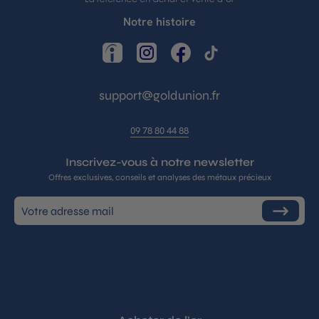
Notre histoire
LinkedIn
Instagram
Facebook
TikTok
support@goldunion.fr
09 78 80 44 88
Inscrivez-vous à notre newsletter
Offres exclusives, conseils et analyses des métaux précieux
Inscrivez-
S'inscrire
vous
à
notre
infolettre