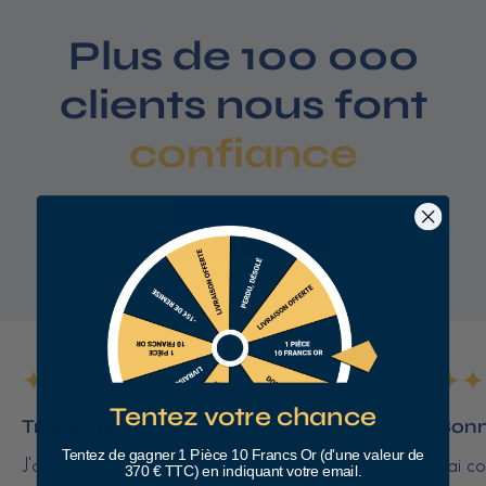
Plus de 100 000
clients nous font
confiance
Voir plus
Tentez votre chance
Très satisfait
Bonn
Tentez de gagner 1 Pièce 10 Francs Or (d'une valeur de
J'avais commandé des pièces de 10 francs
J'ai c
370 € TTC) en indiquant votre email.