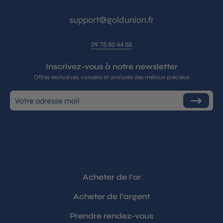
support@goldunion.fr
09 78 80 44 88
Inscrivez-vous à notre newsletter
Offres exclusives, conseils et analyses des métaux précieux
Inscrivez-
S'inscrire
vous
à
notre
infolettre
Acheter de l’or
Acheter de l’argent
Prendre rendez-vous