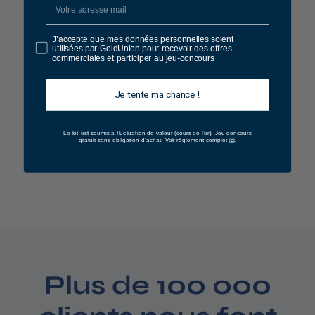
J’accepte que mes données personnelles soient
utilisées par GoldUnion pour recevoir des offres
commerciales et participer au jeu-concours
Je tente ma chance !
Pièce 50 Pesos
Le lot est soumis à fluctuation de valeur (cours de l’or).
Jeu concours
4
ici
4 674 €
gratuit sans obligation d’achat. Voir règlement complet
.
.
Voir le produit
6
7
4
,
0
Plus de 100 000
0
€