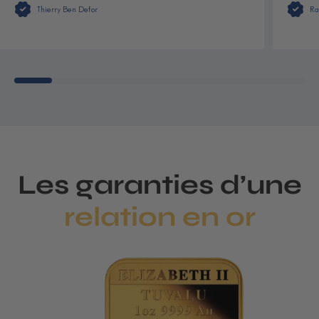
Thierry Ben Defor
Ra
Les garanties d’une
relation en or