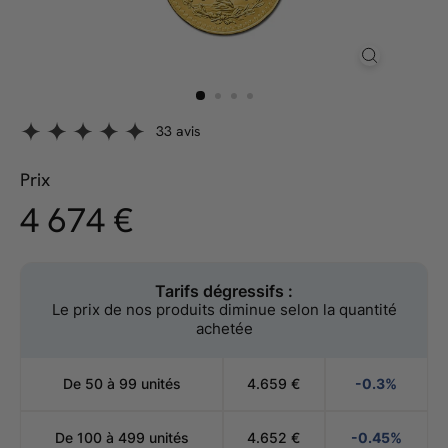
33 avis
Prix
4.674,00
4 674 €
Prix
régulier
€
Tarifs dégressifs :
Le prix de nos produits diminue selon la quantité
achetée
De 50 à 99 unités
4.659
€
-0.3%
De 100 à 499 unités
4.652
€
-0.45%