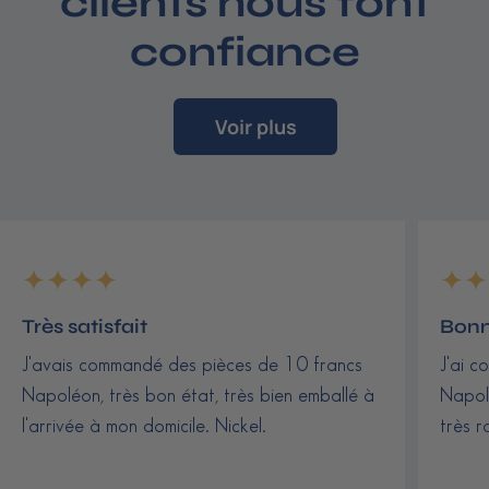
clients nous font
confiance
Voir plus
Très satisfait
Bonn
J'avais commandé des pièces de 10 francs
J'ai c
Napoléon, très bon état, très bien emballé à
Napolé
l'arrivée à mon domicile. Nickel.
très r