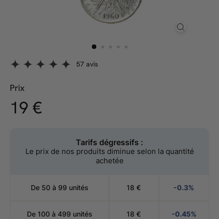
57 avis
Prix
19,00
19 €
Prix
régulier
€
Tarifs dégressifs :
Le prix de nos produits diminue selon la quantité
achetée
De 50 à 99 unités
18
€
-0.3%
De 100 à 499 unités
18
€
-0.45%