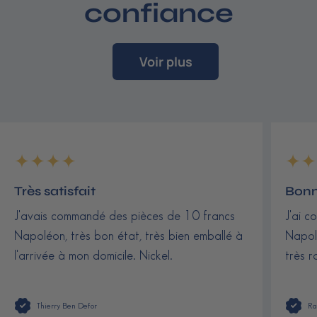
confiance
Voir plus
Très satisfait
Bonn
J'avais commandé des pièces de 10 francs
J'ai c
Napoléon, très bon état, très bien emballé à
Napolé
l'arrivée à mon domicile. Nickel.
très r
Thierry Ben Defor
Ra