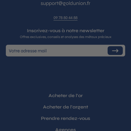
support@goldunion.fr
09 78 80 44 88
Inscrivez-vous à notre newsletter
Offres exclusives, conseils et analyses des métaux précieux
Inscrivez-
S'inscrire
vous
à
notre
infolettre
Acheter de l’or
Acheter de l’argent
Prendre rendez-vous
Agences