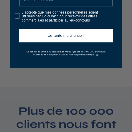
J’accepte que mes données personnelles soient
utilisées par GoldUnion pour recevoir des offres
commerciales et participer au jeu-concours
Je tente ma chance !
Pièce 5 Francs
Semeuse
1
19 €
Le lot est soumis à fluctuation de valeur (cours de l’or).
Jeu concours
ici
gratuit sans obligation d’achat. Voir règlement complet
.
9
Voir le produit
,
0
0
€
Plus de 100 000
clients nous font