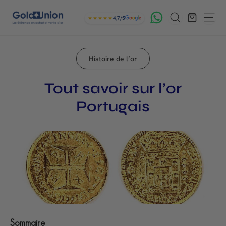
Passer
G
Rechercher
au
★★★★★
4,7/5
Navig
contenu
o
l
Histoire de l’or
d
U
Tout savoir sur l’or
n
Portugais
i
o
n
Sommaire