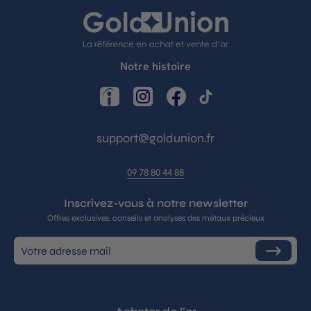
Notre histoire
LinkedIn
Instagram
Facebook
TikTok
support@goldunion.fr
09 78 80 44 88
Inscrivez-vous à notre newsletter
Offres exclusives, conseils et analyses des métaux précieux
Inscrivez-
S'inscrire
vous
à
notre