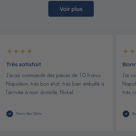
Voir plus
Très satisfait
Bonn
J'avais commandé des pièces de 10 francs
J'ai c
Napoléon, très bon état, très bien emballé à
Napolé
l'arrivée à mon domicile. Nickel.
très r
Thierry Ben Defor
Ra