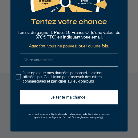
Tentez votre chance
Sortie du coffre
Tentez de gagner 1 Pièce 10 Francs Or (d'une valeur de
1
10 €
370 € TTC) en indiquant votre email.
0
Attention
, vous ne pouvez jouer qu'une fois.
Voir le produit
,
0
0
J’accepte que mes données personnelles soient
utilisées par GoldUnion pour recevoir des offres
€
commerciales et participer au jeu-concours
Plus de 100 000
Je tente ma chance !
clients nous font
Le lot est soumis à fluctuation de valeur (cours de l’or).
Jeu concours
ici
gratuit sans obligation d’achat. Voir règlement complet
.
confiance