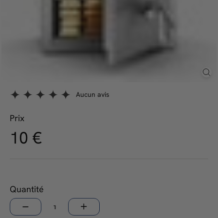
Aucun avis
Prix
10,00
10 €
Prix
régulier
€
Quantité
−
+