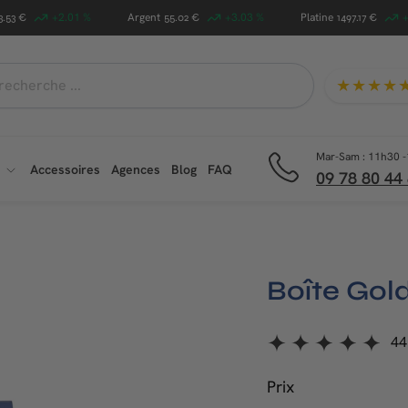
+2.01 %
Argent
+3.03 %
Platine
+
3.53 €
55.02 €
1497.17 €
★★★★
che
Mar-Sam : 11h30 -
Accessoires
Agences
Blog
FAQ
09 78 80 44
Boîte Gol
44
Prix