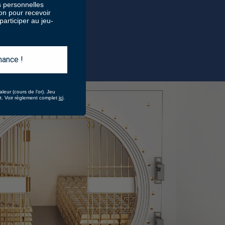
 personnelles
ion pour recevoir
articiper au jeu-
hance !
aleur (cours de l’or).
Jeu
ici
at. Voir règlement complet
.