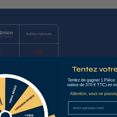
Tentez votr
Nous vs
Tentez de gagner 1 Pièce 
valeur de 370 € TTC) en in
Découvrez nos
Attention
, vous ne pouvez