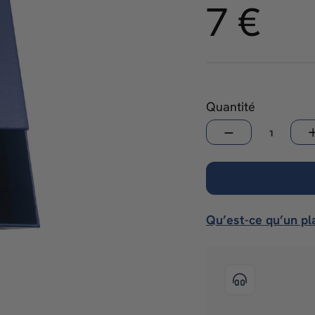
7,
7 €
Prix
régulier
€
Quantité
−
+
Qu’est-ce qu’un pl