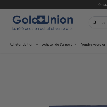
Passer
Read
Or
375
au
the
contenu
Privacy
G
Search
Policy
o
Recher
l
d
Acheter de l’or
Acheter de l’argent
Vendre votre or
U
n
i
o
n