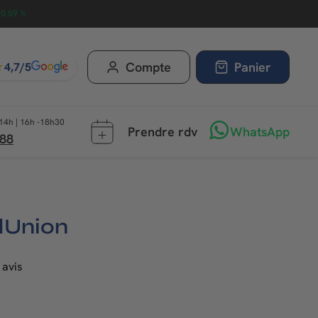
0.59 %
★
Compte
Panier
4,7/5
14h | 16h -18h30
Prendre rdv
WhatsApp
 88
dUnion
 avis