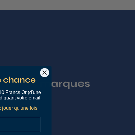
e chance
 autres marques
10 Francs Or (d'une
diquant votre email.
 collections
 jouer qu'une fois.