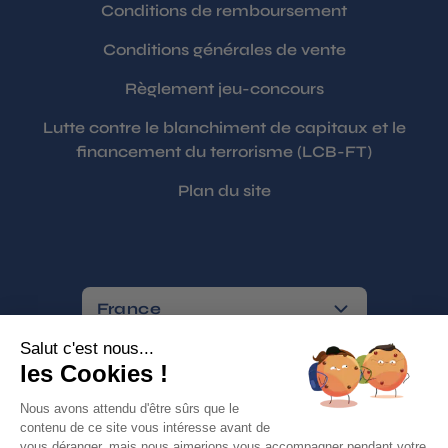
Conditions de remboursement
Conditions générales de vente
Règlement jeu-concours
Lutte contre le blanchiment de capitaux et le
financement du terrorisme (LCB-FT)
Plan du site
France
Paiements sécurisés