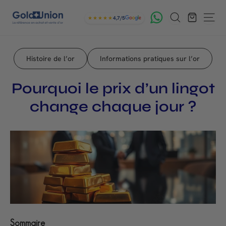
Passer
G
Rechercher
au
★★★★★
4,7/5
Navig
contenu
o
l
Histoire de l’or
Informations pratiques sur l’or
d
U
Pourquoi le prix d’un lingot
n
change chaque jour ?
i
o
n
Sommaire