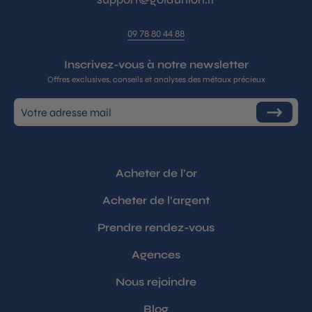
09 78 80 44 88
Inscrivez-vous à notre newsletter
Offres exclusives, conseils et analyses des métaux précieux
Inscrivez-
S'inscrire
vous
à
notre
infolettre
Acheter de l’or
Acheter de l’argent
Prendre rendez-vous
Agences
Nous rejoindre
Blog