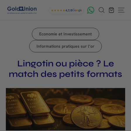
Passer
G
Rechercher
au
★★★★★
4,7/5
Navig
contenu
o
l
Economie et Investissement
d
U
Informations pratiques sur l’or
n
Lingotin ou pièce ? Le
i
match des petits formats
o
n