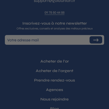
support@goldunion.fr
09 78 80 44 88
Inscrivez-vous à notre newsletter
Offres exclusives, conseils et analyses des métaux précieux
Inscrivez-
S'inscrire
vous
à
notre
infolettre
Acheter de l’or
Acheter de l’argent
Prendre rendez-vous
Agences
Nous rejoindre
Blog