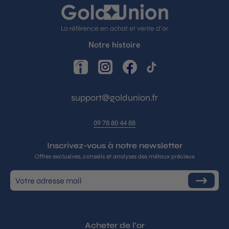
Notre histoire
LinkedIn
Instagram
Facebook
TikTok
support@goldunion.fr
09 78 80 44 88
Inscrivez-vous à notre newsletter
Offres exclusives, conseils et analyses des métaux précieux
Inscrivez-
S'inscrire
vous
à
notre
infolettre
Acheter de l’or