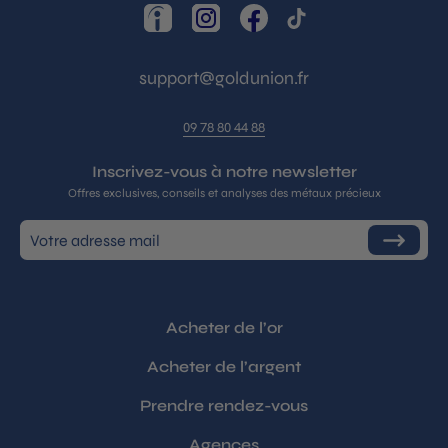
LinkedIn
Instagram
Facebook
TikTok
support@goldunion.fr
09 78 80 44 88
Inscrivez-vous à notre newsletter
Offres exclusives, conseils et analyses des métaux précieux
Inscrivez-
S'inscrire
vous
à
notre
infolettre
Acheter de l’or
Acheter de l’argent
Prendre rendez-vous
Agences