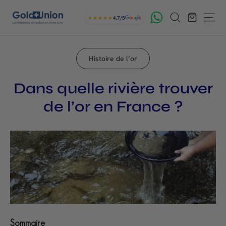
Passer
G
Rechercher
au
★★★★★
4,7/5
Navig
contenu
o
l
Histoire de l’or
d
U
Dans quelle rivière trouver
n
de l’or en France ?
i
o
n
Sommaire